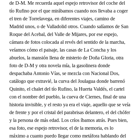
de D-M. Me recuerda aquel espejo retrovisor del coche del
tío Rufino por el que mirábamos cuando nos llevaba a coger
el tren de Torrelavega, en diferentes viajes, camino de
Madrid unos, o de Valladolid otros. Cuando salíamos de San
Roque del Acebal, del Valle de Mijares, por ese espejo,
cámara de fotos colocada al revés del sentido de la marcha,
veíamos cómo el paisaje, las casas de La Concha y los
abuelos, la mansión llena de misterio de Doña Gloria, otra
foto de D-M y otra novela mía, la gasolinera donde
despachaba Antonio Vías, se mezcla con Nacional Dos,
catálogo que extravié, la curva del Joulagua donde barrenó
Quinito, el chalet del tío Rufino, la Huerta Valdés, el cartel
con el nombre del pueblo, la cueva de Ciernes, final de una
historia invisible, y el resto ya era el viaje, aquello que se veía
de frente y por el cristal del parabrisas delantero, el del chófer
y la persona de más edad. Los críos íbamos atrás. Pues bien,
esa foto, ese espejo retrovisor, el de la memoria, es lo
máximo a cuanto puedo llegar como metáfora hablando del