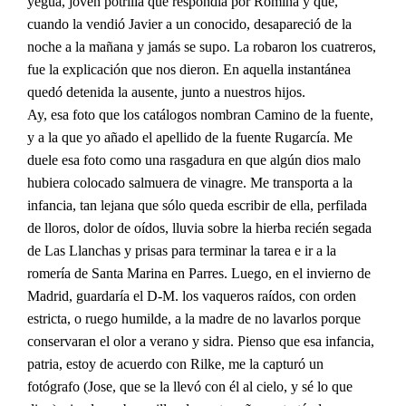
yegua, joven potrilla que respondía por Romina y que,
cuando la vendió Javier a un conocido, desapareció de la
noche a la mañana y jamás se supo. La robaron los cuatreros,
fue la explicación que nos dieron. En aquella instantánea
quedó detenida la ausente, junto a nuestros hijos.
Ay, esa foto que los catálogos nombran Camino de la fuente,
y a la que yo añado el apellido de la fuente Rugarcía. Me
duele esa foto como una rasgadura en que algún dios malo
hubiera colocado salmuera de vinagre. Me transporta a la
infancia, tan lejana que sólo queda escribir de ella, perfilada
de lloros, dolor de oídos, lluvia sobre la hierba recién segada
de Las Llanchas y prisas para terminar la tarea e ir a la
romería de Santa Marina en Parres. Luego, en el invierno de
Madrid, guardaría el D-M. los vaqueros raídos, con orden
estricta, o ruego humilde, a la madre de no lavarlos porque
conservaran el olor a verano y sidra. Pienso que esa infancia,
patria, estoy de acuerdo con Rilke, me la capturó un
fotógrafo (Jose, que se la llevó con él al cielo, y sé lo que