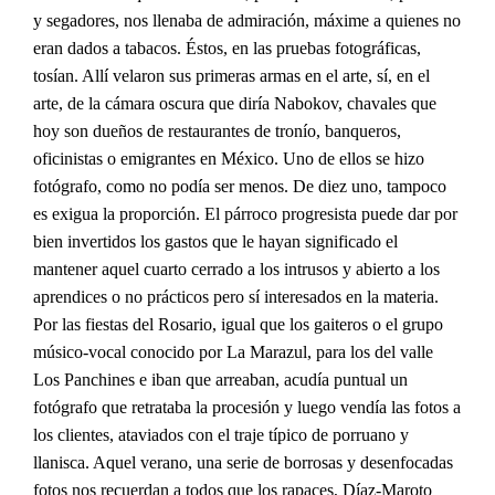
y segadores, nos llenaba de admiración, máxime a quienes no
eran dados a tabacos. Éstos, en las pruebas fotográficas,
tosían. Allí velaron sus primeras armas en el arte, sí, en el
arte, de la cámara oscura que diría Nabokov, chavales que
hoy son dueños de restaurantes de tronío, banqueros,
oficinistas o emigrantes en México. Uno de ellos se hizo
fotógrafo, como no podía ser menos. De diez uno, tampoco
es exigua la proporción. El párroco progresista puede dar por
bien invertidos los gastos que le hayan significado el
mantener aquel cuarto cerrado a los intrusos y abierto a los
aprendices o no prácticos pero sí interesados en la materia.
Por las fiestas del Rosario, igual que los gaiteros o el grupo
músico-vocal conocido por La Marazul, para los del valle
Los Panchines e iban que arreaban, acudía puntual un
fotógrafo que retrataba la procesión y luego vendía las fotos a
los clientes, ataviados con el traje típico de porruano y
llanisca. Aquel verano, una serie de borrosas y desenfocadas
fotos nos recuerdan a todos que los rapaces, Díaz-Maroto