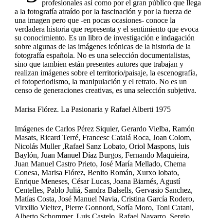
profesionales así como por el gran público que llega
a la fotografía atraído por la fascinación y por la fuerza de
una imagen pero que -en pocas ocasiones- conoce la
verdadera historia que representa y el sentimiento que evoca
su conocimiento. Es un libro de investigación e indagación
sobre algunas de las imágenes icónicas de la historia de la
fotografía española. No es una selección documentalistas,
sino que tambien están presentes autores que trabajan y
realizan imágenes sobre el territorio/paisaje, la escenografía,
el fotoperiodismo, la manipulación y el retrato. No es un
censo de generaciones creativas, es una selección subjetiva.
Marisa Flórez. La Pasionaria y Rafael Alberti 1975
Imágenes de Carlos Pérez Siquier, Gerardo Vielba, Ramón
Masats, Ricard Terré, Francesc Catalá Roca, Joan Colom,
Nicolás Muller ,Rafael Sanz Lobato, Oriol Maspons, luis
Baylón, Juan Manuel Díaz Burgos, Fernando Maquieira,
Juan Manuel Castro Prieto, José María Mellado, Chema
Conesa, Marisa Flórez, Benito Román, Xurxo lobato,
Enrique Meneses, César Lucas, Joana Biarnés, Agustí
Centelles, Pablo Juliá, Sandra Balsells, Gervasio Sanchez,
Matías Costa, José Manuel Navia, Cristina García Rodero,
Virxilio Vieitez, Pierre Gonnord, Sofía Moro, Toni Catani,
Alberto Schommer, Luis Castelo, Rafael Navarro, Sergio