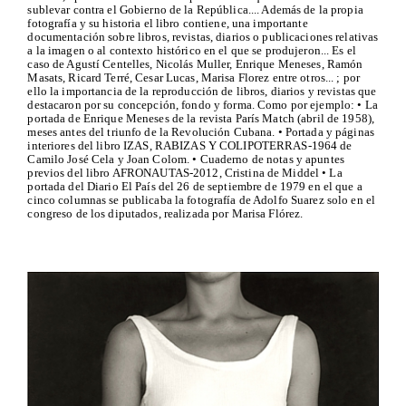
sublevar contra el Gobierno de la República.... Además de la propia
fotografía y su historia el libro contiene, una importante
documentación sobre libros, revistas, diarios o publicaciones relativas
a la imagen o al contexto histórico en el que se produjeron... Es el
caso de Agustí Centelles, Nicolás Muller, Enrique Meneses, Ramón
Masats, Ricard Terré, Cesar Lucas, Marisa Florez entre otros... ; por
ello la importancia de la reproducción de libros, diarios y revistas que
destacaron por su concepción, fondo y forma. Como por ejemplo: • La
portada de Enrique Meneses de la revista París Match (abril de 1958),
meses antes del triunfo de la Revolución Cubana. • Portada y páginas
interiores del libro IZAS, RABIZAS Y COLIPOTERRAS-1964 de
Camilo José Cela y Joan Colom. • Cuaderno de notas y apuntes
previos del libro AFRONAUTAS-2012, Cristina de Middel • La
portada del Diario El País del 26 de septiembre de 1979 en el que a
cinco columnas se publicaba la fotografía de Adolfo Suarez solo en el
congreso de los diputados, realizada por Marisa Flórez.