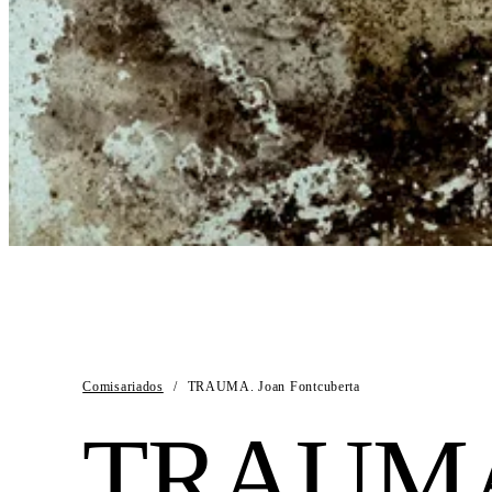
Comisariados
/
TRAUMA. Joan Fontcuberta
TRAUMA.