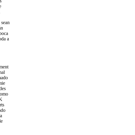
s
e
a
a sean
án
aboca
oda a
tment
nal
onado
mie
des
 como
UK
rts
ado
ía
de