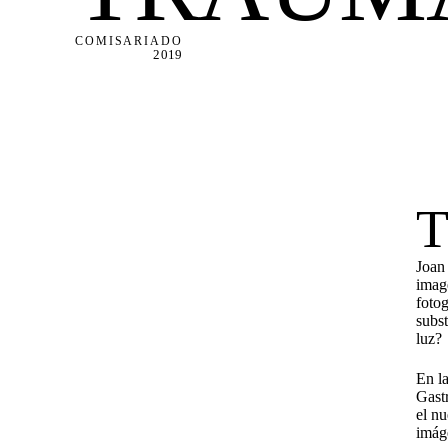
COMISARIADO
2019
Joan
imag
fotog
subst
luz?
En l
Gast
el n
imág