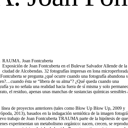
T
RAUMA. Joan Fontcuberta
Exposición de Joan Fontcuberta en el Bulevar Salvador Allende de la
ciudad de Alcobendas. 32 fotografías impresas en lona microperforad
 Fontcuberta se pregunta ¿qué ocurre cuando una fotografía abandona 
en?…cuando ésta se “libera de su alma”? ¿Qué queda cuando una
rafía ya no señala una realidad hacia fuera de sí misma y solo permanec
rato, el residuo, apenas unas manchas de sustancias químicas sensibles 
a línea de proyectos anteriores (tales como Blow Up Blow Up, 2009 y
rópoda, 2013), basados en la indagación semiótica de la imagen fotográ
uevo trabajo de Joan Fontcuberta TRAUMA parte de la hipótesis de que
enes experimentan un metabolismo orgánico: nacen, crecen, se reprod