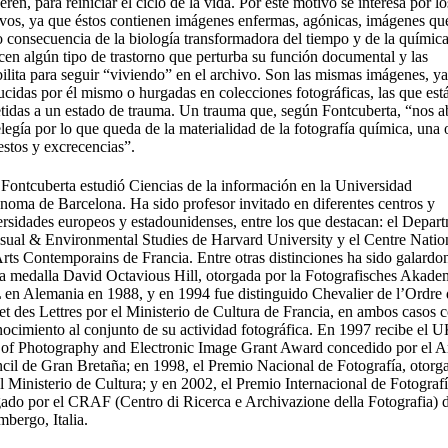
ren, para reiniciar el ciclo de la vida. Por este motivo se interesa por lo
ivos, ya que éstos contienen imágenes enfermas, agónicas, imágenes qu
 consecuencia de la biología transformadora del tiempo y de la químic
en algún tipo de trastorno que perturba su función documental y las
ilita para seguir “viviendo” en el archivo. Son las mismas imágenes, y
cidas por él mismo o hurgadas en colecciones fotográficas, las que est
tidas a un estado de trauma. Un trauma que, según Fontcuberta, “nos 
elegía por lo que queda de la materialidad de la fotografía química, una 
estos y excrecencias”.
 Fontcuberta estudió Ciencias de la información en la Universidad
noma de Barcelona. Ha sido profesor invitado en diferentes centros y
ersidades europeos y estadounidenses, entre los que destacan: el Depar
isual & Environmental Studies de Harvard University y el Centre Natio
Arts Contemporains de Francia. Entre otras distinciones ha sido galard
la medalla David Octavious Hill, otorgada por la Fotografisches Akade
en Alemania en 1988, y en 1994 fue distinguido Chevalier de l’Ordre 
et des Lettres por el Ministerio de Cultura de Francia, en ambos casos
nocimiento al conjunto de su actividad fotográfica. En 1997 recibe el 
 of Photography and Electronic Image Grant Award concedido por el A
cil de Gran Bretaña; en 1998, el Premio Nacional de Fotografía, otorg
l Ministerio de Cultura; y en 2002, el Premio Internacional de Fotograf
gado por el CRAF (Centro di Ricerca e Archivazione della Fotografia) 
mbergo, Italia.