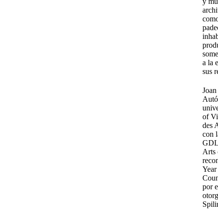
y mue
arch
como
padec
inhab
produ
some
a la 
sus r
Joan
Autó
univ
of V
des 
con 
GDL 
Arts 
reco
Year
Coun
por e
otor
Spili