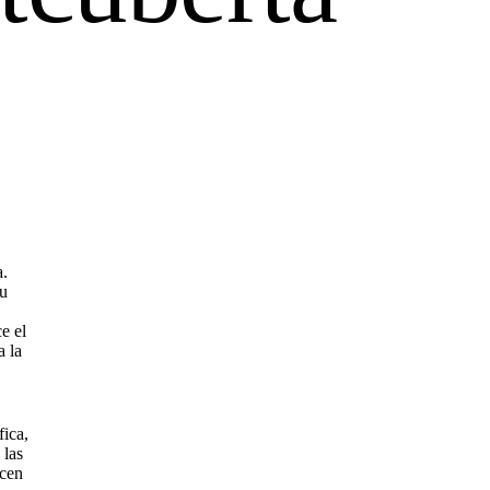
a.
su
e el
a la
fica,
 las
ucen