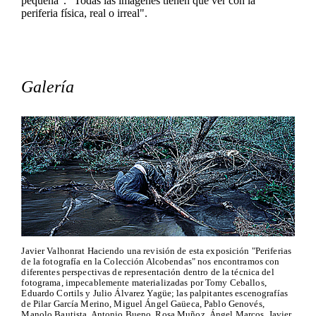
pequeña". "Todas las imágenes tienen que ver con la
periferia física, real o irreal".
Galería
Javier Valhonrat Haciendo una revisión de esta exposición "Periferias
de la fotografía en la Colección Alcobendas" nos encontramos con
diferentes perspectivas de representación dentro de la técnica del
fotograma, impecablemente materializadas por Tomy Ceballos,
Eduardo Cortils y Julio Álvarez Yagüe; las palpitantes escenografías
de Pilar García Merino, Miguel Ángel Gaüeca, Pablo Genovés,
Manolo Bautista, Antonio Bueno, Rosa Muñoz, Ángel Marcos, Javier