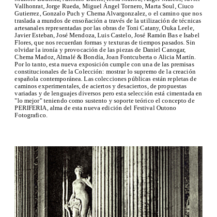
Vallhonrat, Jorge Rueda, Miguel Ángel Tornero, Marta Soul, Ciuco
Gutierrez, Gonzalo Puch y Chema Alvargonzalez, o el camino que nos
traslada a mundos de ensoñación a través de la utilización de técnicas
artesanales representadas por las obras de Toni Catany, Ouka Leele,
Javier Esteban, José Mendoza, Luis Castelo, José Ramón Bas e Isabel
Flores, que nos recuerdan formas y texturas de tiempos pasados. Sin
olvidar la ironía y provocación de las piezas de Daniel Canogar,
Chema Madoz, Almalé & Bondía, Joan Fontcuberta o Alicia Martín.
Por lo tanto, esta nueva exposición cumple con una de las premisas
constitucionales de la Colección: mostrar lo supremo de la creación
española contemporánea. Las colecciones públicas están repletas de
caminos experimentales, de aciertos y desaciertos, de propuestas
variadas y de lenguajes diversos pero esta selección está cimentada en
"lo mejor" teniendo como sustento y soporte teórico el concepto de
PERIFERIA, alma de esta nueva edición del Festival Outono
Fotografico.