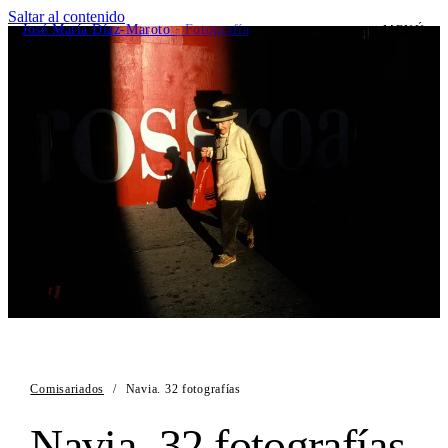
Saltar al contenido
José María Díaz-Maroto
· Fotografía
MENÚ
Comisariados
/
Navia. 32 fotografías
Navia. 32 fotografías