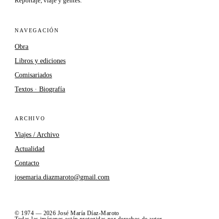
Reportaje, viaje y gentes.
NAVEGACIÓN
Obra
Libros y ediciones
Comisariados
Textos · Biografía
ARCHIVO
Viajes / Archivo
Actualidad
Contacto
josemaria.diazmaroto@gmail.com
© 1974 — 2026 José María Díaz-Maroto
Todas las imágenes están protegidas por derechos de autor