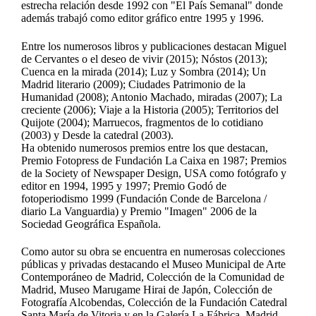
estrecha relación desde 1992 con "El País Semanal" donde
además trabajó como editor gráfico entre 1995 y 1996.
Entre los numerosos libros y publicaciones destacan Miguel
de Cervantes o el deseo de vivir (2015); Nóstos (2013);
Cuenca en la mirada (2014); Luz y Sombra (2014); Un
Madrid literario (2009); Ciudades Patrimonio de la
Humanidad (2008); Antonio Machado, miradas (2007); La
creciente (2006); Viaje a la Historia (2005); Territorios del
Quijote (2004); Marruecos, fragmentos de lo cotidiano
(2003) y Desde la catedral (2003).
Ha obtenido numerosos premios entre los que destacan,
Premio Fotopress de Fundación La Caixa en 1987; Premios
de la Society of Newspaper Design, USA como fotógrafo y
editor en 1994, 1995 y 1997; Premio Godó de
fotoperiodismo 1999 (Fundación Conde de Barcelona /
diario La Vanguardia) y Premio "Imagen" 2006 de la
Sociedad Geográfica Española.
Como autor su obra se encuentra en numerosas colecciones
públicas y privadas destacando el Museo Municipal de Arte
Contemporáneo de Madrid, Colección de la Comunidad de
Madrid, Museo Marugame Hirai de Japón, Colección de
Fotografía Alcobendas, Colección de la Fundación Catedral
Santa María de Vitoria y en la Galería La Fábrica, Madrid.