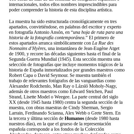
internacionales, todos ellos nombres imprescindibles para
poder comprender la historia de esta disciplina artística.
La muestra ha sido estructurada cronológicamente en tres
apartados, convirtiéndose, en palabras del escritor y experto
en fotografía Antonio Ansón, en “
una hoja de ruta para una
historia de la fotografía contemporánea.
” El primero de
estos apartados arranca simbólicamente con
La Rue des
Nonnains d’Hyères
, una instantánea de Jean-Eugène Atget
de 1900, y recorre las décadas siguientes hasta el final de la
Segunda Guerra Mundial (1945). Esta sección muestra una
selección de fotografías que incluye momentos trágicos de la
historia de España inmortalizados por grandes maestros como
Robert Capa o David Seymour. Se muestra también el
trabajo de relevantes fotógrafos de las vanguardias como
Alexander Rodchenlo, Man Ray o Lázsló Moholy-Nagy,
además de otros maestros como Edward Steichen, Paul
Strand, Lisette Model o Weegee. La parte central del siglo
XX (desde 1945 hasta 1980) centra la segunda sección de la
muestra, con obras maestras de Cindy Sherman, Sergio
Larrain, Ferdinando Scianna, Alex Webb o Grete Stern. En
la tercera y última sección de
Humanos
(desde 1980 hasta
nuestros días), en la que el grueso de la representación
española corresponde a los fondos de la Colección