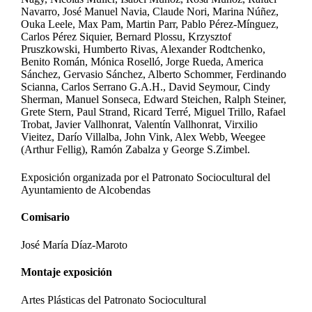
Navarro, José Manuel Navia, Claude Nori, Marina Núñez,
Ouka Leele, Max Pam, Martin Parr, Pablo Pérez-Mínguez,
Carlos Pérez Siquier, Bernard Plossu, Krzysztof
Pruszkowski, Humberto Rivas, Alexander Rodtchenko,
Benito Román, Mónica Roselló, Jorge Rueda, America
Sánchez, Gervasio Sánchez, Alberto Schommer, Ferdinando
Scianna, Carlos Serrano G.A.H., David Seymour, Cindy
Sherman, Manuel Sonseca, Edward Steichen, Ralph Steiner,
Grete Stern, Paul Strand, Ricard Terré, Miguel Trillo, Rafael
Trobat, Javier Vallhonrat, Valentín Vallhonrat, Virxilio
Vieitez, Darío Villalba, John Vink, Alex Webb, Weegee
(Arthur Fellig), Ramón Zabalza y George S.Zimbel.
Exposición organizada por el Patronato Sociocultural del
Ayuntamiento de Alcobendas
Comisario
José María Díaz-Maroto
Montaje exposición
Artes Plásticas del Patronato Sociocultural