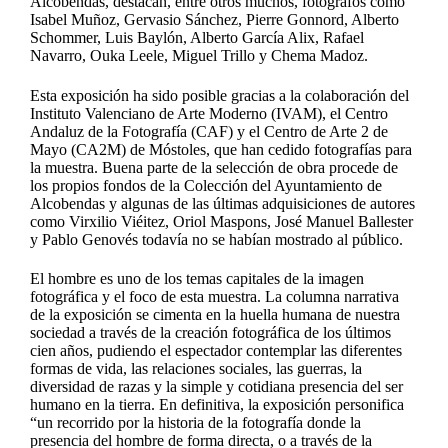
Alcobendas, destacan, entre otros muchos, fotógrafos como
Isabel Muñoz, Gervasio Sánchez, Pierre Gonnord, Alberto
Schommer, Luis Baylón, Alberto García Alix, Rafael
Navarro, Ouka Leele, Miguel Trillo y Chema Madoz.
Esta exposición ha sido posible gracias a la colaboración del
Instituto Valenciano de Arte Moderno (IVAM), el Centro
Andaluz de la Fotografía (CAF) y el Centro de Arte 2 de
Mayo (CA2M) de Móstoles, que han cedido fotografías para
la muestra. Buena parte de la selección de obra procede de
los propios fondos de la Colección del Ayuntamiento de
Alcobendas y algunas de las últimas adquisiciones de autores
como Virxilio Viéitez, Oriol Maspons, José Manuel Ballester
y Pablo Genovés todavía no se habían mostrado al público.
El hombre es uno de los temas capitales de la imagen
fotográfica y el foco de esta muestra. La columna narrativa
de la exposición se cimenta en la huella humana de nuestra
sociedad a través de la creación fotográfica de los últimos
cien años, pudiendo el espectador contemplar las diferentes
formas de vida, las relaciones sociales, las guerras, la
diversidad de razas y la simple y cotidiana presencia del ser
humano en la tierra. En definitiva, la exposición personifica
“un recorrido por la historia de la fotografía donde la
presencia del hombre de forma directa, o a través de la