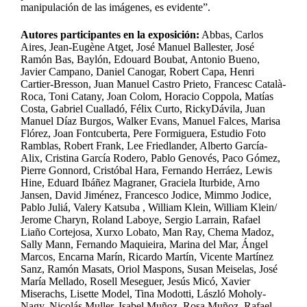
manipulación de las imágenes, es evidente”.
Autores participantes en la exposición:
Abbas, Carlos
Aires, Jean-Eugène Atget, José Manuel Ballester, José
Ramón Bas, Baylón, Edouard Boubat, Antonio Bueno,
Javier Campano, Daniel Canogar, Robert Capa, Henri
Cartier-Bresson, Juan Manuel Castro Prieto, Francesc Català-
Roca, Toni Catany, Joan Colom, Horacio Coppola, Matías
Costa, Gabriel Cualladó, Félix Curto, RickyDávila, Juan
Manuel Díaz Burgos, Walker Evans, Manuel Falces, Marisa
Flórez, Joan Fontcuberta, Pere Formiguera, Estudio Foto
Ramblas, Robert Frank, Lee Friedlander, Alberto García-
Alix, Cristina García Rodero, Pablo Genovés, Paco Gómez,
Pierre Gonnord, Cristóbal Hara, Fernando Herráez, Lewis
Hine, Eduard Ibáñez Magraner, Graciela Iturbide, Arno
Jansen, David Jiménez, Francesco Jodice, Mimmo Jodice,
Pablo Juliá, Valery Katsuba , William Klein, William Klein/
Jerome Charyn, Roland Laboye, Sergio Larrain, Rafael
Liaño Cortejosa, Xurxo Lobato, Man Ray, Chema Madoz,
Sally Mann, Fernando Maquieira, Marina del Mar, Ángel
Marcos, Encarna Marín, Ricardo Martín, Vicente Martínez
Sanz, Ramón Masats, Oriol Maspons, Susan Meiselas, José
María Mellado, Rosell Meseguer, Jesús Micó, Xavier
Miserachs, Lisette Model, Tina Modotti, László Moholy-
Nagy, Nicolás Muller, Isabel Muñoz, Rosa Muñoz, Rafael