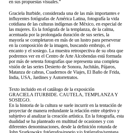
en sus propuestas visuales.”
Graciela Iturbide, considerada una de las más importantes e
influyentes fotógrafas de América Latina, fotografía la vida
cotidiana de las culturas indígenas de México, en especial de
las mujeres. Es la fotógrafa de la templanza, de la calma,
acentuada por la prolongada duración de sus series, la
mayoría se completaron en más de un lustro para perseverar
en la composición de la imagen, buscando embrujo, el
encanto y el sosiego. La muestra retrospectiva de su obra que
podremos ver en el Centro de Arte Alcobendas está formada
por más de setenta fotografías que representa una completa
visión de las series Desierto de Sonora, Juchitán, Pájaros,
Matanza de cabras, Cuadernos de Viajes, El Baño de Frida,
India, USA, Jardines y Autorretratos.
Texto incluido en el catálogo de la exposición
GRACIELA ITURBIDE. CAUTELA, TEMPLANZA Y
SOSIEGO.
En la historia de la cultura se suele incurrir en la tentación de
proyectar de manera redundante la relación entre objetivo y
subjetivo al analizar la creación artística. En la fotografía, esta
dualidad se ha planteado en multitud de ocasiones y con
diferentes denominaciones, desde la definición rotunda de
John Szarkowsky fotógrafos/espejo y/o fotógrafos/ventana