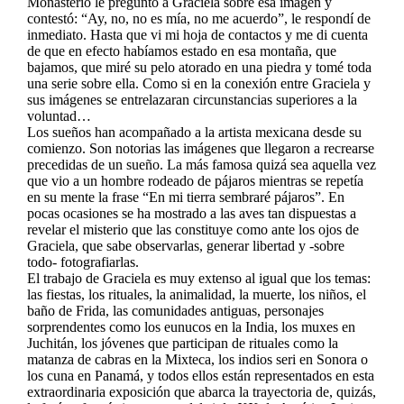
Monasterio le preguntó a Graciela sobre esa imagen y
contestó: “Ay, no, no es mía, no me acuerdo”, le respondí de
inmediato. Hasta que vi mi hoja de contactos y me di cuenta
de que en efecto habíamos estado en esa montaña, que
bajamos, que miré su pelo atorado en una piedra y tomé toda
una serie sobre ella. Como si en la conexión entre Graciela y
sus imágenes se entrelazaran circunstancias superiores a la
voluntad…
Los sueños han acompañado a la artista mexicana desde su
comienzo. Son notorias las imágenes que llegaron a recrearse
precedidas de un sueño. La más famosa quizá sea aquella vez
que vio a un hombre rodeado de pájaros mientras se repetía
en su mente la frase “En mi tierra sembraré pájaros”. En
pocas ocasiones se ha mostrado a las aves tan dispuestas a
revelar el misterio que las constituye como ante los ojos de
Graciela, que sabe observarlas, generar libertad y -sobre
todo- fotografiarlas.
El trabajo de Graciela es muy extenso al igual que los temas:
las fiestas, los rituales, la animalidad, la muerte, los niños, el
baño de Frida, las comunidades antiguas, personajes
sorprendentes como los eunucos en la India, los muxes en
Juchitán, los jóvenes que participan de rituales como la
matanza de cabras en la Mixteca, los indios seri en Sonora o
los cuna en Panamá, y todos ellos están representados en esta
extraordinaria exposición que abarca la trayectoria de, quizás,