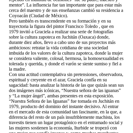
mentor”. La influencia fue tan importante que para estar más
cerca del maestro y de sus enseñanzas cambió su residencia a
Coyoacán (Ciudad de México).
Pero también es transcendente en su formación y en su
trayectoria la figura del pintor Francisco Toledo , que en
1979 invitó a Graciela a realizar una serie de fotografías
sobre la cultura zapoteca en Juchitán (Oaxaca) donde,
durante diez años, llevo a cabo uno de sus proyectos más
ambiciosos: retratar la vida cotidiana de una sociedad
imbuida de los valores de la cultura zapoteca, donde la mujer
se considera valiente, colosal, hermosa, la homosexualidad es
tolerada y querida, y donde el varón se siente sumiso y fiel a
la madre.
Con una actitud contemplativa sin pretensiones, observadora,
espiritual y creyente en el azar, Graciela confía en su
sagacidad: basta analizar la historia de las que quizás sean sus
dos imágenes más icónicas, “Nuestra señora de las iguanas”
y “La mujer ángel”, ambas presentes en esta exposición.
“Nuestra Señora de las Iguanas” fue tomada en Juchitán en
1979, producto del dominio del instante decisivo. Al entrar
en el mercado de esta comunidad tan fascinante, en la que, a
diferencia del resto de un país insufriblemente machista, los
travestis tienen un lugar protagónico en el entramado social y
las mujeres sostienen la economía, Iturbide se tropezó con