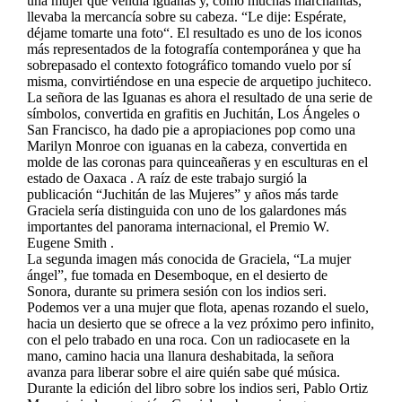
una mujer que vendía iguanas y, como muchas marchantas,
llevaba la mercancía sobre su cabeza. “Le dije: Espérate,
déjame tomarte una foto“. El resultado es uno de los iconos
más representados de la fotografía contemporánea y que ha
sobrepasado el contexto fotográfico tomando vuelo por sí
misma, convirtiéndose en una especie de arquetipo juchiteco.
La señora de las Iguanas es ahora el resultado de una serie de
símbolos, convertida en grafitis en Juchitán, Los Ángeles o
San Francisco, ha dado pie a apropiaciones pop como una
Marilyn Monroe con iguanas en la cabeza, convertida en
molde de las coronas para quinceañeras y en esculturas en el
estado de Oaxaca . A raíz de este trabajo surgió la
publicación “Juchitán de las Mujeres” y años más tarde
Graciela sería distinguida con uno de los galardones más
importantes del panorama internacional, el Premio W.
Eugene Smith .
La segunda imagen más conocida de Graciela, “La mujer
ángel”, fue tomada en Desemboque, en el desierto de
Sonora, durante su primera sesión con los indios seri.
Podemos ver a una mujer que flota, apenas rozando el suelo,
hacia un desierto que se ofrece a la vez próximo pero infinito,
con el pelo trabado en una roca. Con un radiocasete en la
mano, camino hacia una llanura deshabitada, la señora
avanza para liberar sobre el aire quién sabe qué música.
Durante la edición del libro sobre los indios seri, Pablo Ortiz