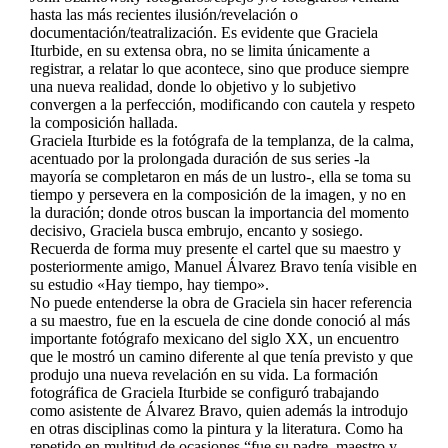
hasta las más recientes ilusión/revelación o
documentación/teatralización. Es evidente que Graciela
Iturbide, en su extensa obra, no se limita únicamente a
registrar, a relatar lo que acontece, sino que produce siempre
una nueva realidad, donde lo objetivo y lo subjetivo
convergen a la perfección, modificando con cautela y respeto
la composición hallada.
Graciela Iturbide es la fotógrafa de la templanza, de la calma,
acentuado por la prolongada duración de sus series -la
mayoría se completaron en más de un lustro-, ella se toma su
tiempo y persevera en la composición de la imagen, y no en
la duración; donde otros buscan la importancia del momento
decisivo, Graciela busca embrujo, encanto y sosiego.
Recuerda de forma muy presente el cartel que su maestro y
posteriormente amigo, Manuel Álvarez Bravo tenía visible en
su estudio «Hay tiempo, hay tiempo».
No puede entenderse la obra de Graciela sin hacer referencia
a su maestro, fue en la escuela de cine donde conoció al más
importante fotógrafo mexicano del siglo XX, un encuentro
que le mostró un camino diferente al que tenía previsto y que
produjo una nueva revelación en su vida. La formación
fotográfica de Graciela Iturbide se configuró trabajando
como asistente de Álvarez Bravo, quien además la introdujo
en otras disciplinas como la pintura y la literatura. Como ha
repetido en multitud de ocasiones “fue su padre, maestro y