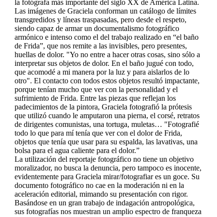
la fotógrafa más importante del siglo XX de América Latina.
Las imágenes de Graciela conforman un catálogo de límites
transgredidos y líneas traspasadas, pero desde el respeto,
siendo capaz de armar un documentalismo fotográfico
armónico e intenso como el del trabajo realizado en “el baño
de Frida”, que nos remite a las invisibles, pero presentes,
huellas de dolor. "Yo no entre a hacer otras cosas, sino sólo a
interpretar sus objetos de dolor. En el baño jugué con todo,
que acomodé a mi manera por la luz y para aislarlos de lo
otro". El contacto con todos estos objetos resultó impactante,
porque tenían mucho que ver con la personalidad y el
sufrimiento de Frida. Entre las piezas que reflejan los
padecimientos de la pintora, Graciela fotografió la prótesis
que utilizó cuando le amputaron una pierna, el corsé, retratos
de dirigentes comunistas, una tortuga, muletas… "Fotografié
todo lo que para mí tenía que ver con el dolor de Frida,
objetos que tenía que usar para su espalda, las lavativas, una
bolsa para el agua caliente para el dolor.”
La utilización del reportaje fotográfico no tiene un objetivo
moralizador, no busca la denuncia, pero tampoco es inocente,
evidentemente para Graciela mirar/fotografiar es un goce. Su
documento fotográfico no cae en la moderación ni en la
aceleración editorial, mimando su presentación con rigor.
Basándose en un gran trabajo de indagación antropológica,
sus fotografías nos muestran un amplio espectro de franqueza