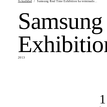
Actualidad
/
Samsung Real Time Exhibition ha terminado...
Samsung 
Exhibitio
2013
1