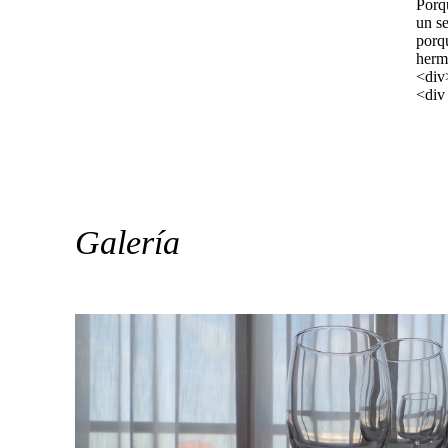
Porqu
un se
porq
herm
<div
<div 
Galería