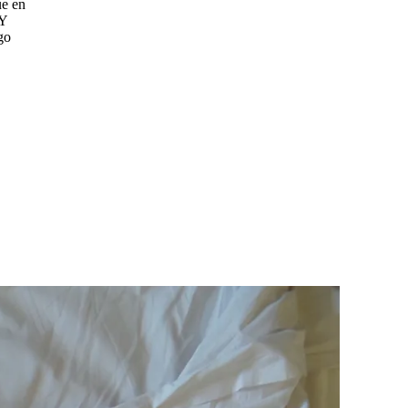
ue en
 Y
go