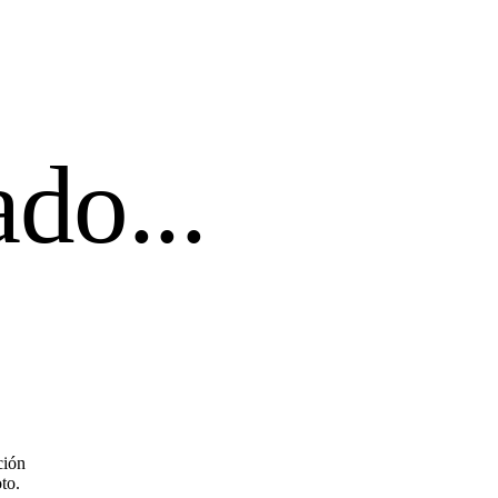
do...
ción
to.