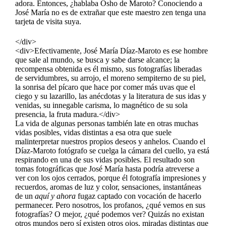
adora. Entonces, ¿hablaba Osho de Maroto? Conociendo a
José María no es de extrañar que este maestro zen tenga una
tarjeta de visita suya.
</div>
<div>Efectivamente, José María Díaz-Maroto es ese hombre
que sale al mundo, se busca y sabe darse alcance; la
recompensa obtenida es él mismo, sus fotografías liberadas
de servidumbres, su arrojo, el moreno sempiterno de su piel,
la sonrisa del pícaro que hace por comer más uvas que el
ciego y su lazarillo, las anécdotas y la literatura de sus idas y
venidas, su innegable carisma, lo magnético de su sola
presencia, la fruta madura.</div>
La vida de algunas personas también late en otras muchas
vidas posibles, vidas distintas a esa otra que suele
malinterpretar nuestros propios deseos y anhelos. Cuando el
Díaz-Maroto fotógrafo se cuelga la cámara del cuello, ya está
respirando en una de sus vidas posibles. El resultado son
tomas fotográficas que José María hasta podría atreverse a
ver con los ojos cerrados, porque él fotografía impresiones y
recuerdos, aromas de luz y color, sensaciones, instantáneas
de un
aquí y ahora
fugaz captado con vocación de hacerlo
permanecer. Pero nosotros, los profanos, ¿qué vemos en sus
fotografías? O mejor, ¿qué podemos ver? Quizás no existan
otros mundos pero sí existen otros ojos, miradas distintas que