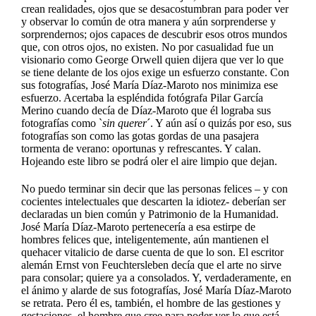
crean realidades, ojos que se desacostumbran para poder ver
y observar lo común de otra manera y aún sorprenderse y
sorprendernos; ojos capaces de descubrir esos otros mundos
que, con otros ojos, no existen. No por casualidad fue un
visionario como George Orwell quien dijera que ver lo que
se tiene delante de los ojos exige un esfuerzo constante. Con
sus fotografías, José María Díaz-Maroto nos minimiza ese
esfuerzo. Acertaba la espléndida fotógrafa Pilar García
Merino cuando decía de Díaz-Maroto que él lograba sus
fotografías como `
sin querer
´. Y aún así o quizás por eso, sus
fotografías son como las gotas gordas de una pasajera
tormenta de verano: oportunas y refrescantes. Y calan.
Hojeando este libro se podrá oler el aire limpio que dejan.
No puedo terminar sin decir que las personas felices – y con
cocientes intelectuales que descarten la idiotez- deberían ser
declaradas un bien común y Patrimonio de la Humanidad.
José María Díaz-Maroto pertenecería a esa estirpe de
hombres felices que, inteligentemente, aún mantienen el
quehacer vitalicio de darse cuenta de que lo son. El escritor
alemán Ernst von Feuchtersleben decía que el arte no sirve
para consolar; quiere ya a consolados. Y, verdaderamente, en
el ánimo y alarde de sus fotografías, José María Díaz-Maroto
se retrata. Pero él es, también, el hombre de las gestiones y
gestaciones, el hombre que cree para poder ver lo que está