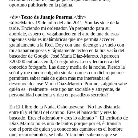
oportuno publicarlo en la página.
<div>
Texto de Juanjo Puerma.
</div>
<div>Martes 19 de julio del año 2011. Son las siete de la
tarde. Enciendo mi ordenador. Ya preparado para su
abordaje, espero el vagabundeo en el aire de una de esas
ingenuas señales inalámbricas que me permita acceder
gratuitamente a la Red. Doy con una, detengo su vuelo con
mi atrapamariposas y rápidamente tecleo en la tira vacía del
buscador de Google: José María Díaz-Maroto. Aparecen
320.000 entradas en 0,25 segundos. Leo y leo acerca del
conocido fotógrafo. Las diez y media de la noche. Pierdo la
señal y me quedo colgado sin dar con eso no dicho que me
permitiera saber más de quien más me interesaba: el
desconocido José María Díaz-Maroto. Porque, ¿alguien sabe
quién es –realmente- este tipo tan sociable y atrayente, de
personalidad opulenta y rica en pasadizos secretos?
En El Libro de la Nada, Osho asevera: “No hay distancia
entre tú y el final del camino. Eres el buscador y eres lo
buscado. Eres el adorador y eres lo adorado ”. El territorio de
Díaz-Maroto no es uno de tantos porque por él, él transita
con el porte de quien ya conoce sus caminos; es el hombre
que, recorriéndolos, se halla. Y también sabemos que se