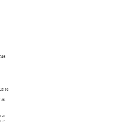
nes.
ue se
 su
ican
que