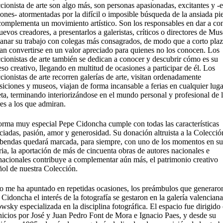
cionista de arte son algo más, son personas apasionadas, excitantes y -
ones- atormentadas por la difícil o imposible búsqueda de la ansiada pi
complementa un movimiento artístico. Son los responsables en dar a co
uevos creadores, a presentarlos a galeristas, críticos o directores de Mu
anar su trabajo con colegas más consagrados, de modo que a corto pla
an convertirse en un valor apreciado para quienes no los conocen. Los
cionistas de arte también se dedican a conocer y descubrir cómo es su
so creativo, llegando en multitud de ocasiones a participar de él. Los
cionistas de arte recorren galerías de arte, visitan ordenadamente
iciones y museos, viajan de forma incansable a ferias en cualquier luga
ta, terminando interiorizándose en el mundo personal y profesional de 
es a los que admiran.
orma muy especial Pepe Cidoncha cumple con todas las características
iadas, pasión, amor y generosidad. Su donación altruista a la Colecció
bendas quedará marcada, para siempre, con uno de los momentos en su
ria, la aportación de más de cincuenta obras de autores nacionales e
rnacionales contribuye a complementar aún más, el patrimonio creativo
ñol de nuestra Colección.
 me ha apuntado en repetidas ocasiones, los preámbulos que generaro
Cidoncha el interés de la fotografía se gestaron en la galería valenciana
wsky especializada en la disciplina fotográfica. El espacio fue dirigido
nicios por José y Juan Pedro Font de Mora e Ignacio Paes, y desde su