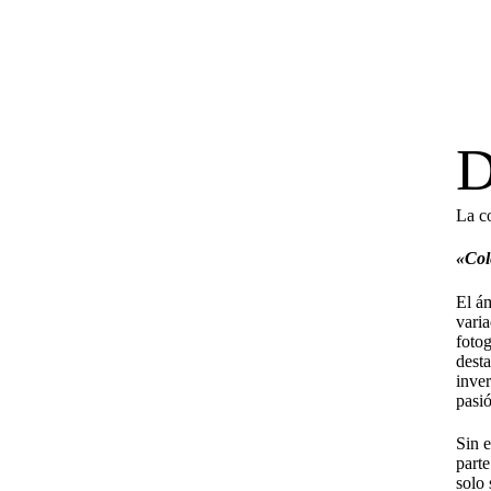
La co
«Col
El ám
vari
fotog
desta
inver
pasi
Sin e
parte
solo 