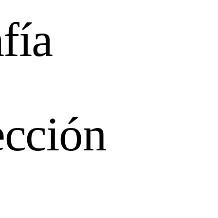
fía
ección