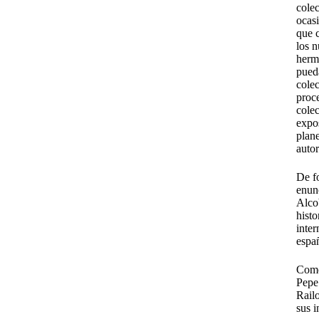
colec
ocasi
que 
los n
herm
pued
colec
proce
colec
expos
plane
autor
De f
enunc
Alco
histo
inte
espa
Como
Pepe 
Railo
sus i