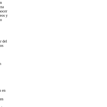
en
eza
nocer
seos y
zo
r del
los
n
n en
 en