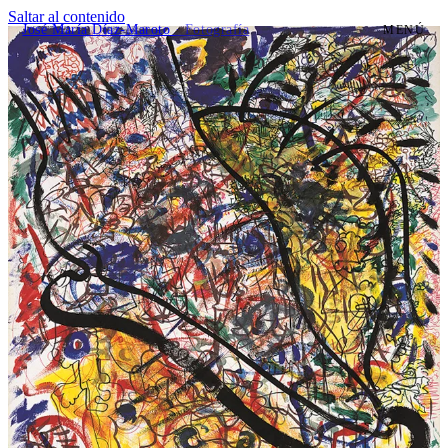
Saltar al contenido
José María Díaz-Maroto
· Fotografía
MENÚ