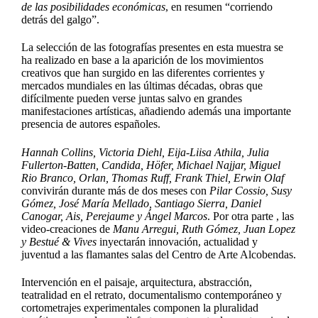
de las posibilidades económicas
, en resumen “corriendo
detrás del galgo”.
La selección de las fotografías presentes en esta muestra se
ha realizado en base a la aparición de los movimientos
creativos que han surgido en las diferentes corrientes y
mercados mundiales en las últimas décadas, obras que
difícilmente pueden verse juntas salvo en grandes
manifestaciones artísticas, añadiendo además una importante
presencia de autores españoles.
Hannah Collins, Victoria Diehl, Eija-Liisa Athila, Julia
Fullerton-Batten, Candida, Höfer, Michael Najjar, Miguel
Rio Branco, Orlan, Thomas Ruff, Frank Thiel, Erwin Olaf
convivirán durante más de dos meses con
Pilar Cossio, Susy
Gómez, José María Mellado, Santiago Sierra, Daniel
Canogar, Ais, Perejaume y Ángel Marcos
. Por otra parte , las
video-creaciones de
Manu Arregui, Ruth Gómez, Juan Lopez
y Bestué & Vives
inyectarán innovación, actualidad y
juventud a las flamantes salas del Centro de Arte Alcobendas.
Intervención en el paisaje, arquitectura, abstracción,
teatralidad en el retrato, documentalismo contemporáneo y
cortometrajes experimentales componen la pluralidad