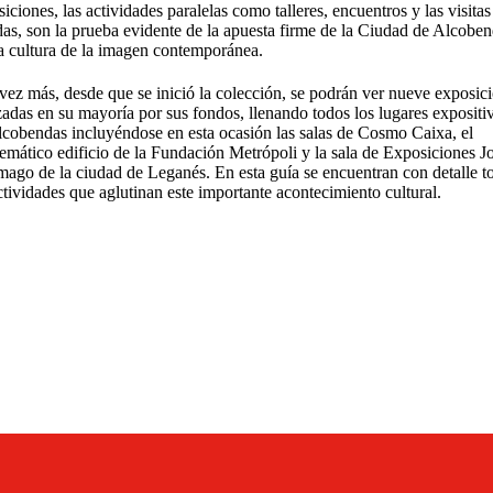
iciones, las actividades paralelas como talleres, encuentros y las visitas
das, son la prueba evidente de la apuesta firme de la Ciudad de Alcobe
la cultura de la imagen contemporánea.
vez más, desde que se inició la colección, se podrán ver nueve exposic
zadas en su mayoría por sus fondos, llenando todos los lugares expositi
lcobendas incluyéndose en esta ocasión las salas de Cosmo Caixa, el
emático edificio de la Fundación Metrópoli y la sala de Exposiciones J
mago de la ciudad de Leganés. En esta guía se encuentran con detalle t
ctividades que aglutinan este importante acontecimiento cultural.