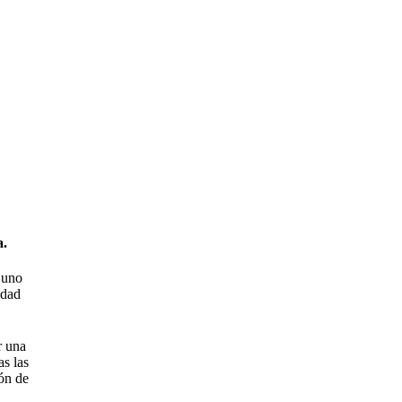
a.
 uno
idad
r una
as las
ión de