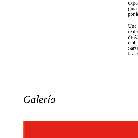
expos
guia
por 
Una 
reali
de A
embl
Sara
las a
Galería