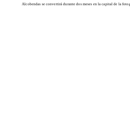
Alcobendas se convertirá durante dos meses en la capital de la fotog
JOSÉ MARÍA DÍAZ-MAROTO
Fotografía documental
y de paisaje
Reportaje, viaje y gentes.
© 1974 — 2026 José María Díaz-Maroto