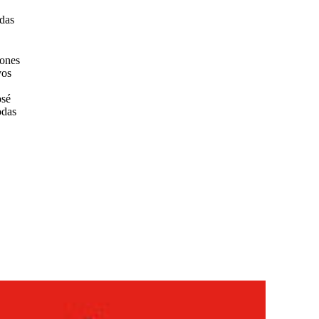
ndas
iones
vos
osé
odas