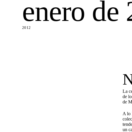
enero de
2012
La c
de l
de M
A lo 
colec
tende
un ca